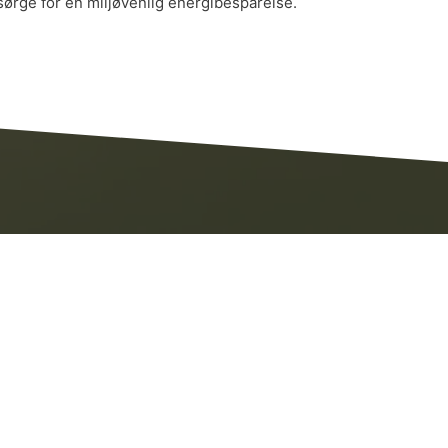
sørge for en miljøvenlig energibesparelse.
rodukter.