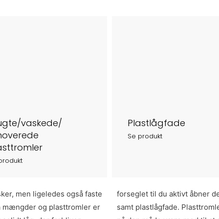
ugte/vaskede/
Plastlågfade
noverede
Se produkt
asttromler
produkt
sker, men ligeledes også faste
åde brugte og nye plasttromler
må mængder og plasttromler er
 til opsamling af regnvand og