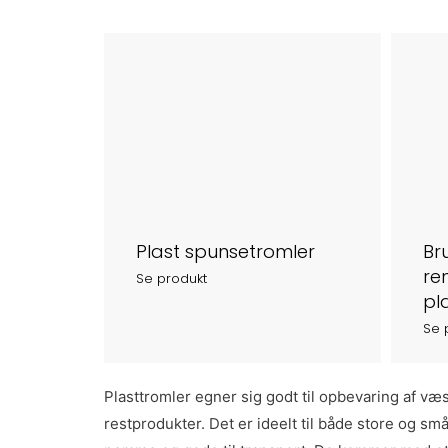
Plast spunsetromler
Br
re
Se produkt
pl
Se 
Plasttromler egner sig godt til opbevaring af væ
forseglet til du aktivt åbner det. Vi tilbyder b
restprodukter. Det er ideelt til både store og s
samt plastlågfade. Plasttromler kan også bruges