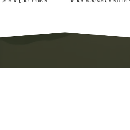
olidt låg, der forbliver
på den måde være med til at 
Vil du vide mere?
os for at høre mere om vores emballage og andre p