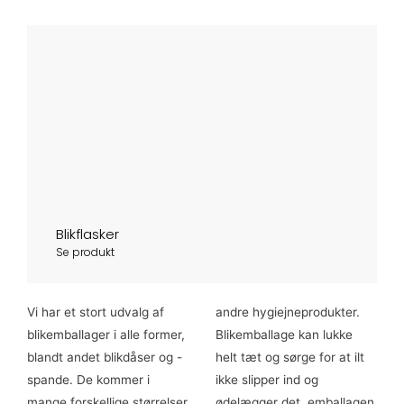
Blikflasker
Se produkt
Vi har et stort udvalg af
andre hygiejneprodukter.
blikemballager i alle former,
Blikemballage kan lukke
blandt andet blikdåser og -
helt tæt og sørge for at ilt
spande. De kommer i
ikke slipper ind og
mange forskellige størrelser
ødelægger det, emballagen