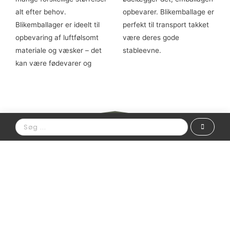
alt efter behov.
opbevarer. Blikemballage er
Blikemballager er ideelt til
perfekt til transport takket
opbevaring af luftfølsomt
være deres gode
materiale og væsker – det
stableevne.
kan være fødevarer og
Vil du vide mere?
Kontakt os for at høre mere om vores
emballage og andre produkter.