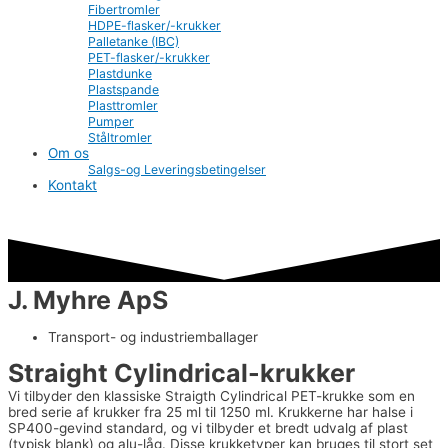
Fibertromler
HDPE-flasker/-krukker
Palletanke (IBC)
PET-flasker/-krukker
Plastdunke
Plastspande
Plasttromler
Pumper
Ståltromler
Om os
Salgs-og Leveringsbetingelser
Kontakt
J. Myhre ApS
Transport- og industriemballager
Straight Cylindrical-krukker
Vi tilbyder den klassiske Straigth Cylindrical PET-krukke som en
bred serie af krukker fra 25 ml til 1250 ml. Krukkerne har halse i
SP400-gevind standard, og vi tilbyder et bredt udvalg af plast
(typisk blank) og alu-låg. Disse krukketyper kan bruges til stort set