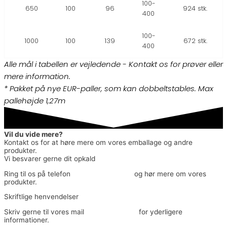
100-
650
100
96
924 stk.
400
100-
1000
100
139
672 stk.
400
Alle mål i tabellen er vejledende - Kontakt os for prøver eller
mere information.
* Pakket på nye EUR-paller, som kan dobbeltstables. Max
pallehøjde 1,27m
Vil du vide mere?
Kontakt os for at høre mere om vores emballage og andre
produkter.
Vi besvarer gerne dit opkald
Ring til os på telefon
(+45) 45 83 10 20
og hør mere om vores
produkter.
Skriftlige henvendelser
Skriv gerne til vores mail
info@jmyhre.dk
for yderligere
informationer.