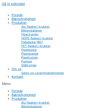
Gå til indholdet
Forside
Bæredygtighed
Produkter
Alu-flasker/-krukker
Blikemballager
Fibertromler
HDPE-flasker/-krukker
Palletanke (IBC)
PET-flasker/-krukker
Plastdunke
Plastspande
Plasttromler
Pumper
Ståltromler
Om os
Salgs-og Leveringsbetingelser
Kontakt
Menu
Forside
Bæredygtighed
Produkter
Alu-flasker/-krukker
Blikemballager